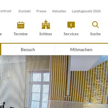
ontrast
Kontakt
Presse
Aktuelles
Landtagswahl 2026
ve
Termine
Schloss
Services
Suche
Besuch
Mitmachen