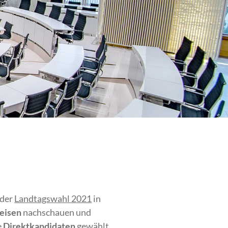
 der
Landtagswahl 2021
in
eisen
nachschauen und
e
Direktkandidaten
gewählt