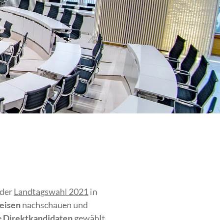
 der
Landtagswahl 2021
in
eisen
nachschauen und
e
Direktkandidaten
gewählt