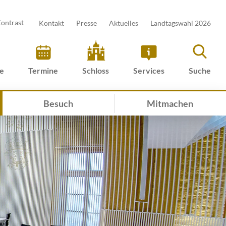
ontrast
Kontakt
Presse
Aktuelles
Landtagswahl 2026
ve
Termine
Schloss
Services
Suche
Besuch
Mitmachen