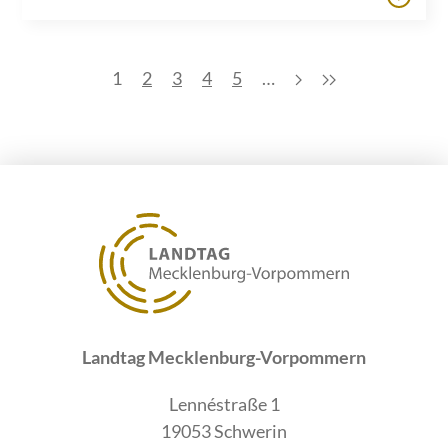
1
2
3
4
5
…
Landtag Mecklenburg-Vorpommern
Lennéstraße 1
19053 Schwerin