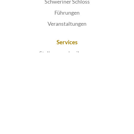
Schweriner Schloss
Führungen
Veranstaltungen
Services
Stellenausschreibungen
Petition einreichen
Publikationen
Bereich für Abgeordnete
Impressum
Datenschutz