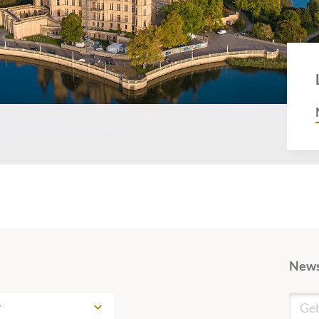
News
r