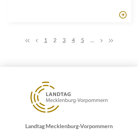
1
2
3
4
5
…
Landtag Mecklenburg-Vorpommern