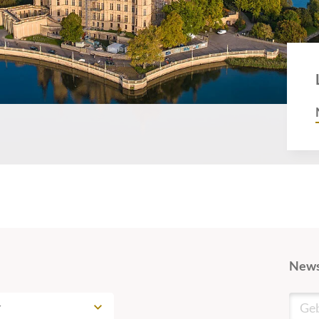
News
r