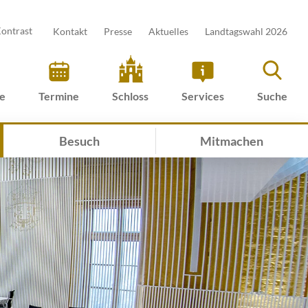
ontrast
Kontakt
Presse
Aktuelles
Landtagswahl 2026
ve
Termine
Schloss
Services
Suche
Besuch
Mitmachen