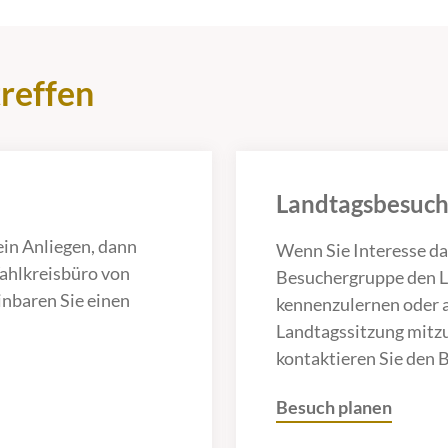
reffen
Landtagsbesuch
ein Anliegen, dann
Wenn Sie Interesse da
Wahlkreisbüro von
Besuchergruppe den 
inbaren Sie einen
kennenzulernen oder a
Landtagssitzung mitz
kontaktieren Sie den 
Besuch planen