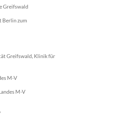
e Greifswald
 Berlin zum
ät Greifswald, Klinik für
ndes M-V
 Landes M-V
V