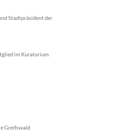
nd Stadtpräsident der
tglied im Kuratorium
le Greifswald