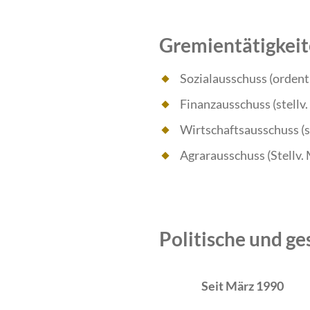
Gremientätigkei
Sozialausschuss (ordent
Finanzausschuss (stellv.
Wirtschaftsausschuss (st
Agrarausschuss (Stellv. 
Politische und ge
Zeitraum
Tätigkeit
Seit März 1990