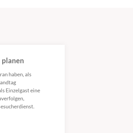
 planen
ran haben, als
Landtag
ls Einzelgast eine
uverfolgen,
Besucherdienst.