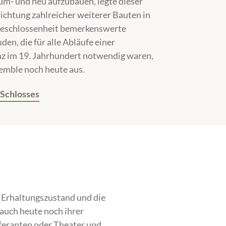
 um- und neu aufzubauen, legte dieser
richtung zahlreicher weiterer Bauten in
 Geschlossenheit bemerkenswerte
en, die für alle Abläufe einer
z im 19. Jahrhundert notwendig waren,
emble noch heute aus.
 Schlosses
r Erhaltungszustand und die
auch heute noch ihrer
feranten oder Theater und