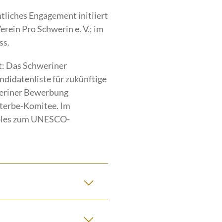
liches Engagement initiiert
rein Pro Schwerin e. V.; im
ss.
t: Das Schweriner
didatenliste für zukünftige
weriner Bewerbung
lterbe-Komitee. Im
mbles zum UNESCO-