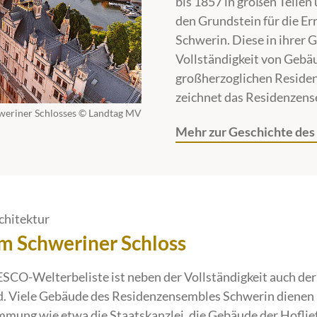
bis 1857 in großen Teilen
den Grundstein für die Er
Schwerin. Diese in ihrer
Vollständigkeit von Gebäud
großherzoglichen Residen
zeichnet das Residenzens
weriner Schlosses © Landtag MV
Mehr zur Geschichte des
chitektur
m Schweriner Schloss
SCO-Welterbeliste ist neben der Vollständigkeit auch de
d. Viele Gebäude des Residenzensembles Schwerin dienen 
mung wie etwa die Staatskanzlei, die Gebäude der Hoflie