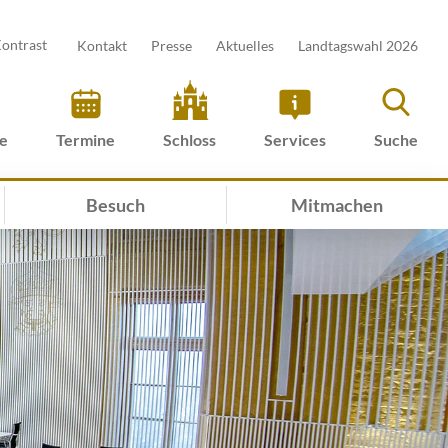
ontrast
Kontakt
Presse
Aktuelles
Landtagswahl 2026
ve
Termine
Schloss
Services
Suche
Besuch
Mitmachen