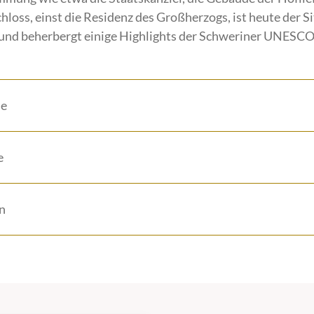
oss, einst die Residenz des Großherzogs, ist heute der S
d beherbergt einige Highlights der Schweriner UNESC
ie
e
n