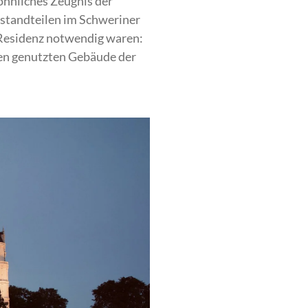
öhnliches Zeugnis der
estandteilen im Schweriner
r Residenz notwendig waren:
men genutzten Gebäude der