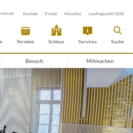
ontrast
Kontakt
Presse
Aktuelles
Landtagswahl 2026
ve
Termine
Schloss
Services
Suche
Besuch
Mitmachen