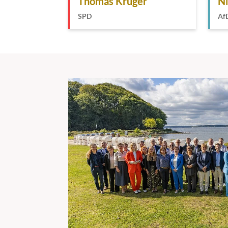
Thomas Krüger
Ni
SPD
Af