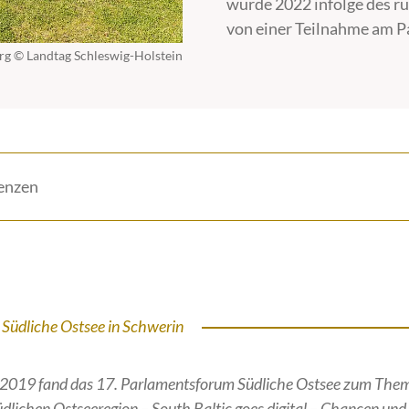
wurde 2022 infolge des ru
von einer Teilnahme am 
rg © Landtag Schleswig-Holstein
enzen
Südliche Ostsee in Schwerin
i 2019 fand das 17. Parlamentsforum Südliche Ostsee zum The
Südlichen Ostseeregion – South Baltic goes digital – Chancen und