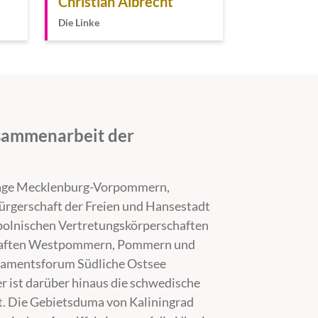
Christian Albrecht
Die Linke
usammenarbeit der
tage Mecklenburg-Vorpommern,
ürgerschaft der Freien und Hansestadt
polnischen Vertretungskörperschaften
haften Westpommern, Pommern und
amentsforum Südliche Ostsee
 ist darüber hinaus die schwedische
t. Die Gebietsduma von Kaliningrad