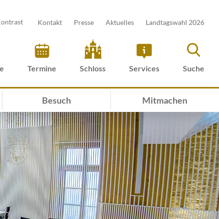
ontrast
Kontakt
Presse
Aktuelles
Landtagswahl 2026
ve
Termine
Schloss
Services
Suche
Besuch
Mitmachen