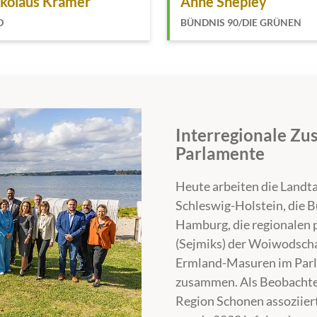
kolaus Kramer
Anne Shepley
D
BÜNDNIS 90/DIE GRÜNEN
Interregionale Z
Parlamente
Heute arbeiten die Land
Schleswig-Holstein, die B
Hamburg, die regionalen 
(Sejmiks) der Woiwodsc
Ermland-Masuren im Parl
zusammen. Als Beobachter
Region Schonen assoziier