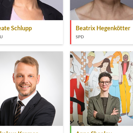
ate Schlupp
Beatrix Hegenkötter
U
SPD