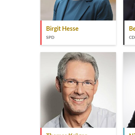
Birgit Hesse
Be
SPD
CD