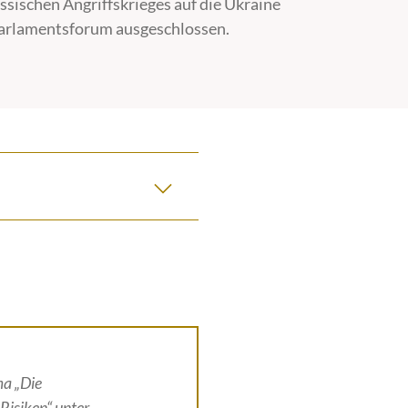
ssischen Angriffskrieges auf die Ukraine
Parlamentsforum ausgeschlossen.
ma „Die
 Risiken“ unter