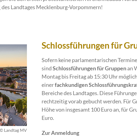
l
des Landtages Mecklenburg-Vorpommern!
Schlossführungen für Gr
Sofern keine parlamentarischen Termin
sind
Schlossführungen für Gruppen
an W
Montag bis Freitag ab 15:30 Uhr möglic
einer
fachkundigen Schlossführ
ungskra
Bereiche des Landtages. Diese Führunge
rechtzeitig vorab gebucht werden. Für G
Höhe von insgesamt 100 Euro an, für Gr
Euro.
 © Landtag MV
Zur Anmeldung