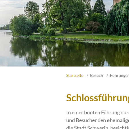
Startseite
Besuch
Führunge
Schlossführun
In einer bunten Führung dur
und Besucher den
ehemalig
die Stadt Schwerin, besicht