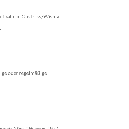
laufbahn in Güstrow/Wismar
r
ige oder regelmäßige
 Absatz 2 Satz 1 Nummer 1 bis 3