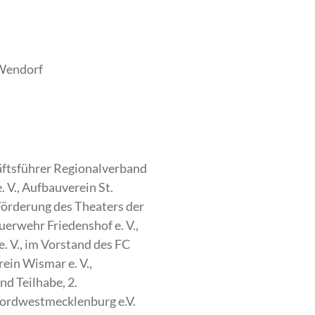
 Wendorf
äftsführer Regionalverband
V., Aufbauverein St.
Förderung des Theaters der
uerwehr Friedenshof e. V.,
. V., im Vorstand des FC
rein Wismar e. V.,
d Teilhabe, 2.
Nordwestmecklenburg e.V.