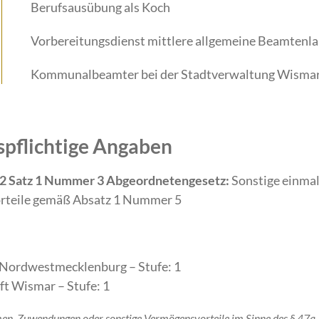
Berufsausübung als Koch
Vorbereitungsdienst mittlere allgemeine Beamten
Kommunalbeamter bei der Stadtverwaltung Wisma
spflichtige Angaben
 2 Satz 1 Nummer 3 Abgeordnetengesetz:
Sonstige einmal
rteile gemäß Absatz 1 Nummer 5
s Nordwestmecklenburg – Stufe: 1
ft Wismar – Stufe: 1
men, Zuwendungen oder sonstige Vermögensvorteile im Sinne des § 47a