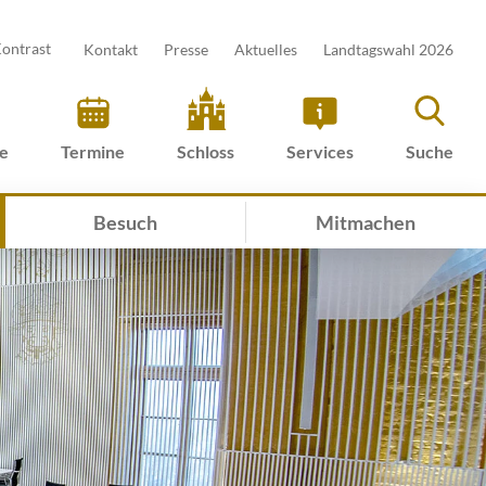
ontrast
Kontakt
Presse
Aktuelles
Landtagswahl 2026
ve
Termine
Schloss
Services
Suche
Besuch
Mitmachen