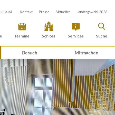
ontrast
Kontakt
Presse
Aktuelles
Landtagswahl 2026
ve
Termine
Schloss
Services
Suche
Besuch
Mitmachen