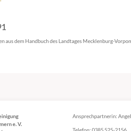
91
en aus dem Handbuch des Landtages Mecklenburg-Vorpom
einigung
Ansprechpartnerin: Angel
ern e. V.
Telefon: 0385 525-2156