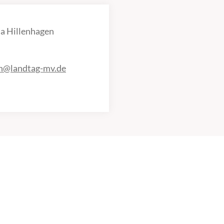
a Hillenhagen
en@landtag-mv.de