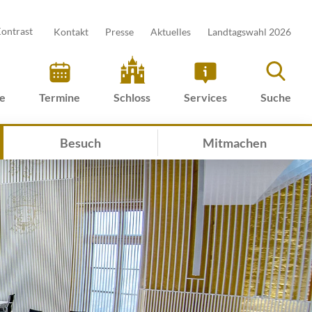
ontrast
Kontakt
Presse
Aktuelles
Landtagswahl 2026
ve
Termine
Schloss
Services
Suche
Besuch
Mitmachen