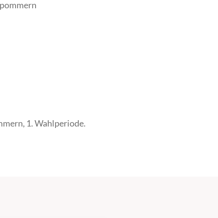
rpom­mern
mern, 1. Wahlperiode.