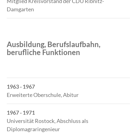
Mitglied Kreisvorstand der CDU Ribnitz-
Damgarten
Ausbildung, Berufslaufbahn,
berufliche Funktionen
Zeitraum
Tätigkeit
1963 - 1967
Erweiterte Oberschule, Abitur
1967 - 1971
Universität Rostock, Abschluss als
Diplomagraringenieur