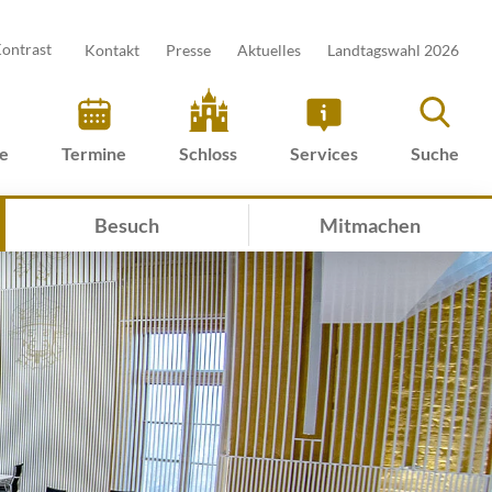
ontrast
Kontakt
Presse
Aktuelles
Landtagswahl 2026
ve
Termine
Schloss
Services
Suche
Besuch
Mitmachen