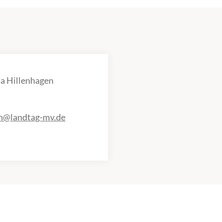
a Hillenhagen
en@landtag-mv.de