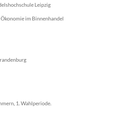
delshochschule Leipzig
r Ökono­mie im Binnenhandel
brandenburg
mern, 1. Wahlperiode.