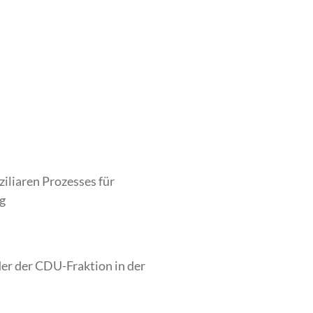
ziliaren Prozesses für
g
r der CDU-Fraktion in der