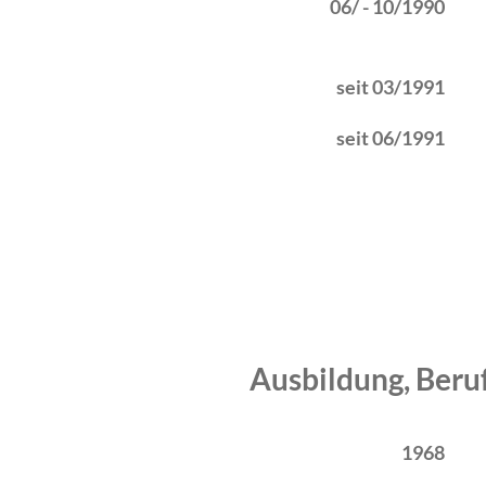
06/ - 10/1990
seit 03/1991
seit 06/1991
Ausbildung, Beru
Zeitraum
Tätigkeit
1968