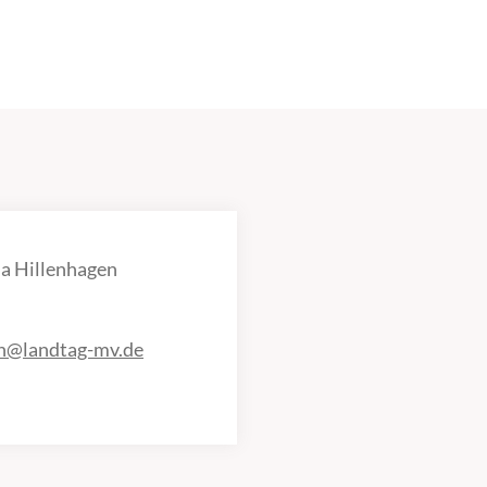
a Hillenhagen
en@landtag-mv.de