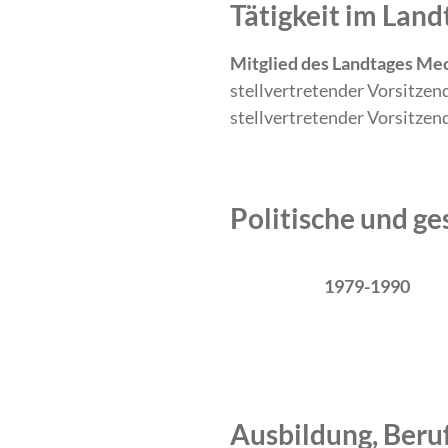
Tätigkeit im La
Mitglied des Landtages Me
stellvertretender Vorsitzen
stellvertretender Vorsitzen
Politische und ge
Zeitraum
Tätigkeit
1979-1990
Ausbildung, Beru