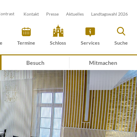
ontrast
Kontakt
Presse
Aktuelles
Landtagswahl 2026
ve
Termine
Schloss
Services
Suche
Besuch
Mitmachen