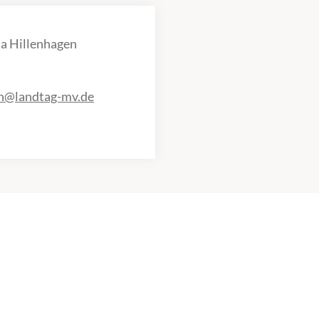
a Hillenhagen
en@landtag-mv.de