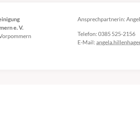
einigung
Ansprechpartnerin: Angel
ern e. V.
Telefon: 0385 525-2156
-Vorpommern
E-Mail:
angela.hillenhag