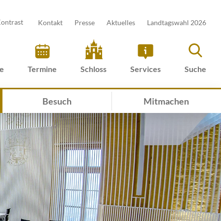
ontrast
Kontakt
Presse
Aktuelles
Landtagswahl 2026
ve
Termine
Schloss
Services
Suche
Besuch
Mitmachen