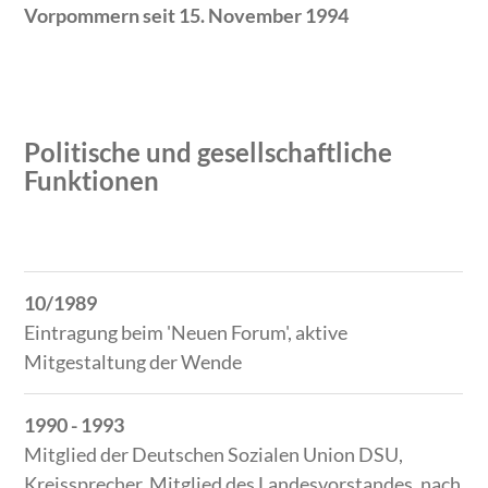
Vorpommern seit 15. November 1994
Politische und gesellschaftliche
Funktionen
Zeitraum
Tätigkeit
10/1989
Eintragung beim 'Neuen Forum', aktive
Mitgestaltung der Wende
1990 - 1993
Mitglied der Deutschen Sozialen Union DSU,
Kreissprecher, Mitglied des Landesvorstandes, nach