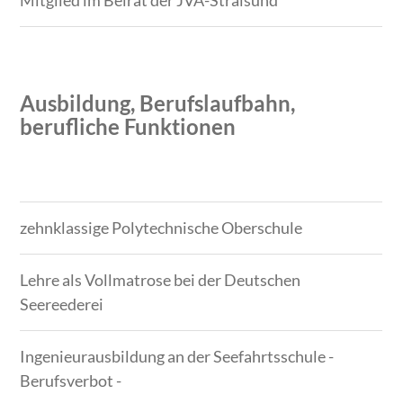
Mitglied im Beirat der JVA-Stralsund
Ausbildung, Berufslaufbahn,
berufliche Funktionen
Zeitraum
Tätigkeit
zehnklassige Polytechnische Oberschule
Lehre als Vollmatrose bei der Deutschen
Seereederei
Ingenieurausbildung an der Seefahrtsschule -
Berufsverbot -