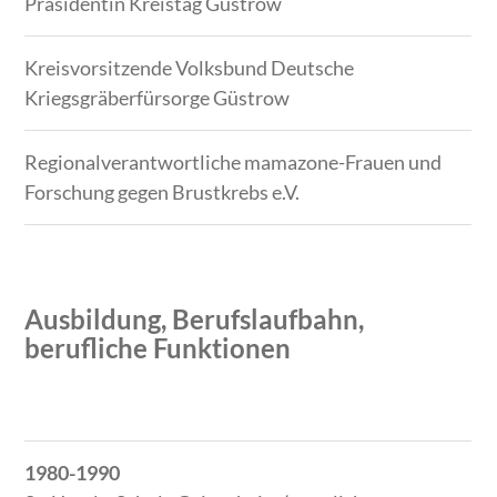
Präsidentin Kreistag Güstrow
Kreisvorsitzende Volksbund Deutsche
Kriegsgräberfürsorge Güstrow
Regionalverantwortliche mamazone-Frauen und
Forschung gegen Brustkrebs e.V.
Ausbildung, Berufslaufbahn,
berufliche Funktionen
Zeitraum
Tätigkeit
1980-1990