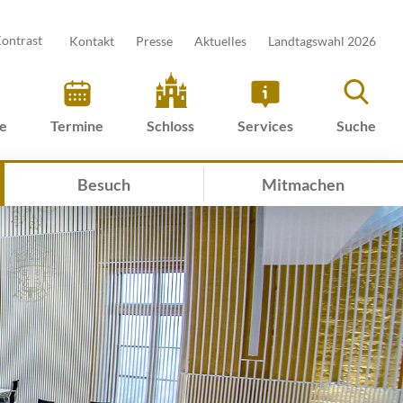
ontrast
Kontakt
Presse
Aktuelles
Landtagswahl 2026
ve
Termine
Schloss
Services
Suche
Besuch
Mitmachen