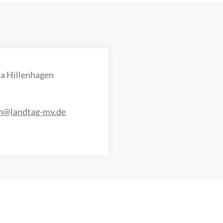
a Hillenhagen
en@landtag-mv.de