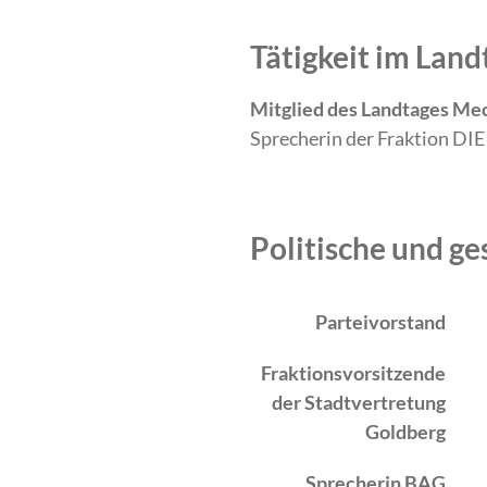
Tätigkeit im La
Mitglied des Landtages Me
Sprecherin der Fraktion DIE
Politische und ge
Zeitraum
Tätigkeit
Parteivorstand
Fraktionsvorsitzende
der Stadtvertretung
Goldberg
Sprecherin BAG