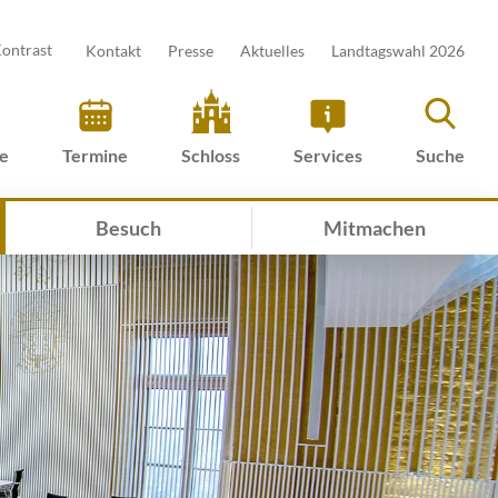
ontrast
Kontakt
Presse
Aktuelles
Landtagswahl 2026
ve
Termine
Schloss
Services
Suche
Besuch
Mitmachen