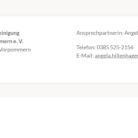
einigung
Ansprechpartnerin: Angel
ern e. V.
Telefon: 0385 525-2156
-Vorpommern
E-Mail:
angela.hillenhag