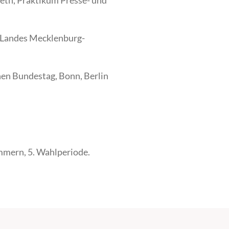
eth, Praktikum Presse- und
s Landes Mecklenburg-
en Bundestag, Bonn, Berlin
mern, 5. Wahlperiode.