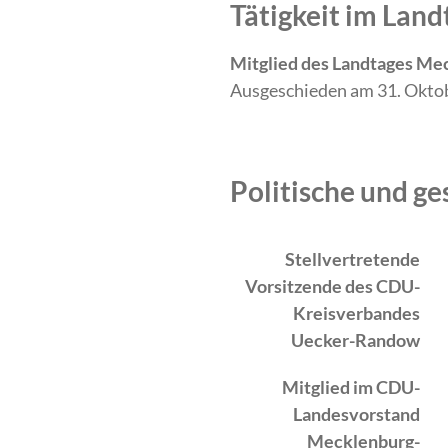
Tätigkeit im La
Mitglied des Landtages Me
Ausgeschieden am 31. Oktob
Politische und ge
Zeitraum
Tätigkeit
Stellvertretende
Vorsitzende des CDU-
Kreisverbandes
Uecker-Randow
Mitglied im CDU-
Landesvorstand
Mecklenburg-