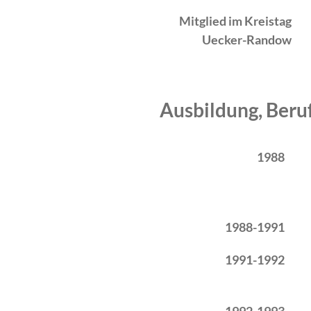
Mitglied im Kreistag
Uecker-Randow
Ausbildung, Beru
Zeitraum
Tätigkeit
1988
1988-1991
1991-1992