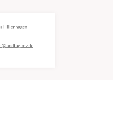
a Hillenhagen
en@landtag-mv.de