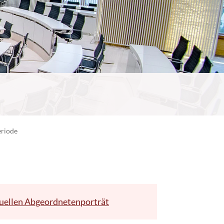
eriode
uellen Abgeordnetenporträt