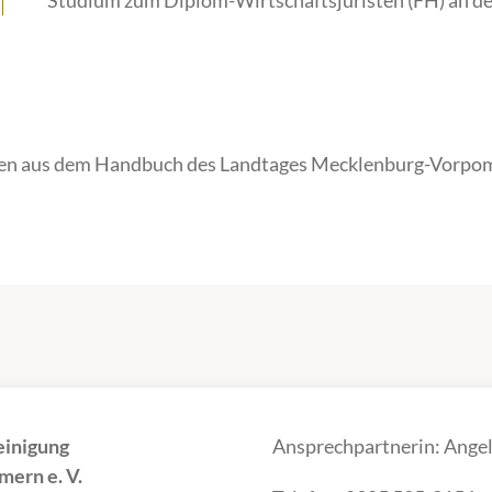
Studium zum Diplom-Wirtschaftsjuristen (FH) an d
en aus dem Handbuch des Landtages Mecklenburg-Vorpom
einigung
Ansprechpartnerin: Angel
ern e. V.