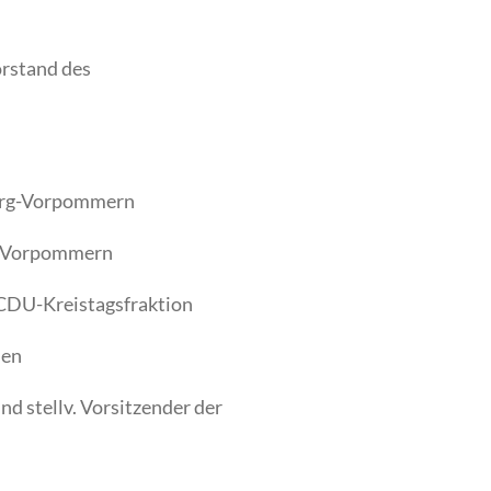
orstand des
urg-Vorpommern
g-Vorpommern
 CDU-Kreistagsfraktion
len
d stellv. Vorsitzender der