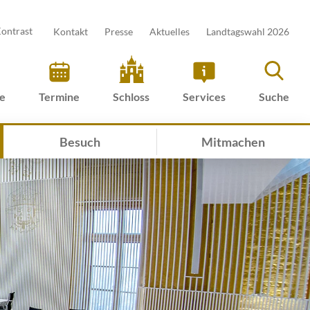
ontrast
Kontakt
Presse
Aktuelles
Landtagswahl 2026
ve
Termine
Schloss
Services
Suche
Besuch
Mitmachen