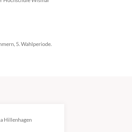
er Hochschule Wismar
mern, 5. Wahlperiode.
a Hillenhagen