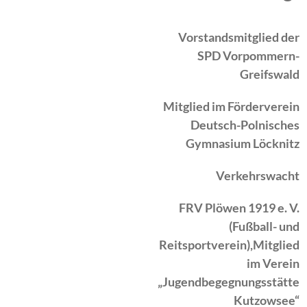
Zeitraum
Tätigkeit
Vorstandsmitglied der
SPD Vorpommern-
Greifswald
Mitglied im Förderverein
Deutsch-Polnisches
Gymnasium Löcknitz
Verkehrswacht
FRV Plöwen 1919 e. V.
(Fußball- und
Reitsportverein),Mitglied
im Verein
„Jugendbegegnungsstätte
Kutzowsee“