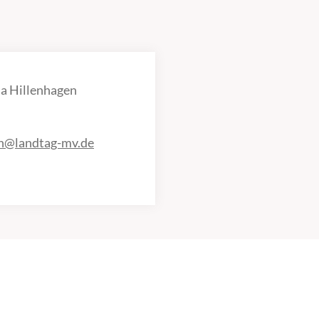
a Hillenhagen
en@landtag-mv.de