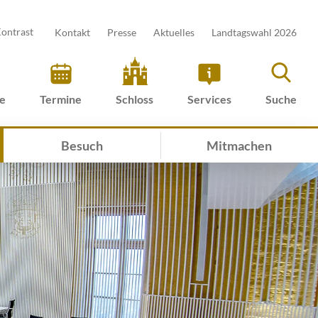
ontrast
Kontakt
Presse
Aktuelles
Landtagswahl 2026
ve
Termine
Schloss
Services
Suche
Besuch
Mitmachen