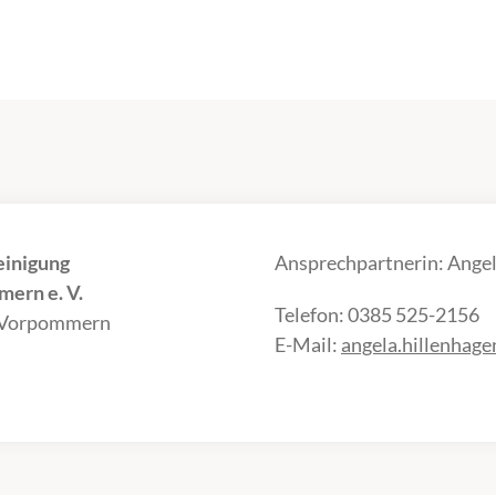
einigung
Ansprechpartnerin: Angel
ern e. V.
Telefon: 0385 525-2156
-Vorpommern
E-Mail:
angela.hillenhag