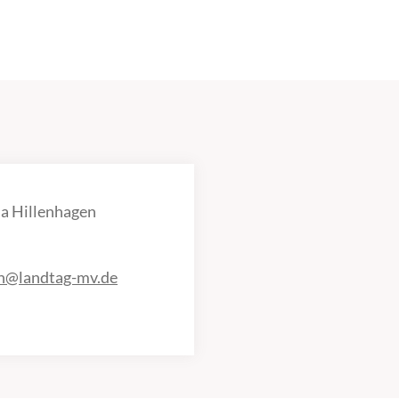
a Hillenhagen
en@landtag-mv.de