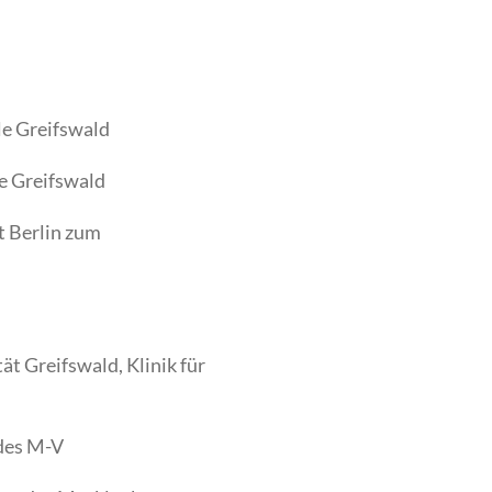
le Greifswald
e Greifswald
 Berlin zum
ät Greifswald, Klinik für
ndes M-V