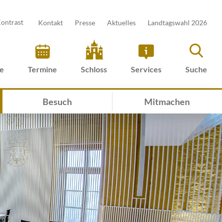
ontrast
Kontakt
Presse
Aktuelles
Landtagswahl 2026
ve
Termine
Schloss
Services
Suche
Besuch
Mitmachen