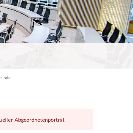
eriode
uellen Abgeordnetenporträt