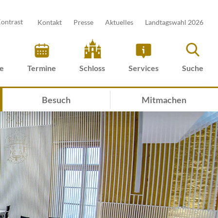
ontrast
Kontakt
Presse
Aktuelles
Landtagswahl 2026
ve
Termine
Schloss
Services
Suche
Besuch
Mitmachen