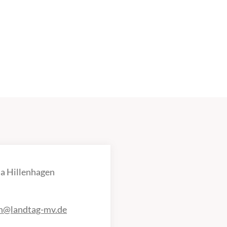
a Hillenhagen
en@landtag-mv.de