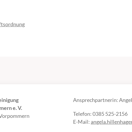
äftsordnung
einigung
Ansprechpartnerin: Angel
ern e. V.
Telefon: 0385 525-2156
-Vorpommern
E-Mail:
angela.hillenhag