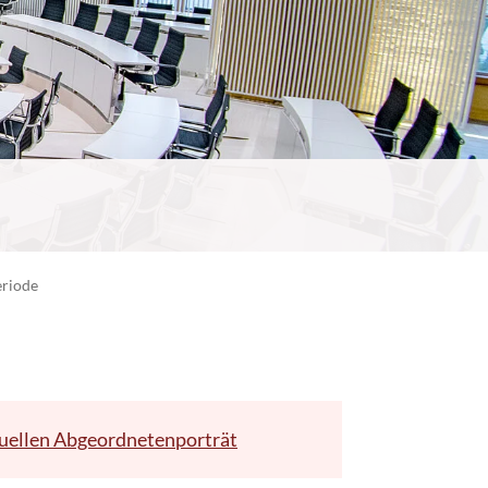
eriode
uellen Abgeordnetenporträt