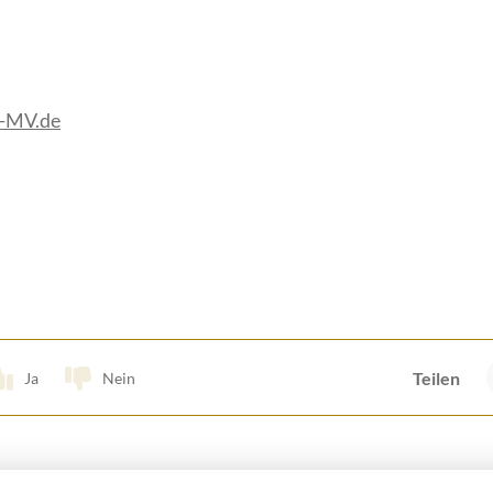
g-MV.de
Teilen
Ja
Nein