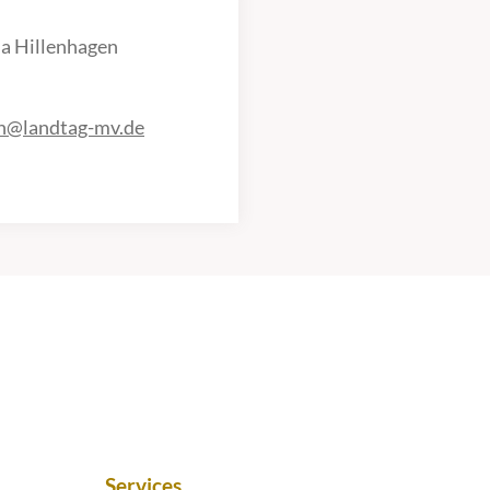
a Hillenhagen
en@landtag-mv.de
Services