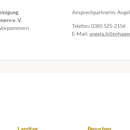
einigung
Ansprechpartnerin: Angel
ern e. V.
Telefon: 0385 525-2156
-Vorpommern
E-Mail:
angela.hillenhag
Landtag
Besuchen