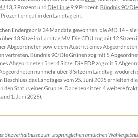
DU
13,3 Prozent und
Die Linke
9,9 Prozent.
Bündnis 90/Di
 Prozent erneut in den Landtag ein.
chen Endergebnis 34 Mandate gewonnen, die AfD 14 – sie 
 über 13 Sitze im Landtag MV. Die CDU zog mit 12 Sitzen i
iner Abgeordneten sowie dem Austritt eines Abgeordneten 
en vertreten. Bündnis 90/Die Grünen zog mit 5 Abgeordnet
ines Abgeordneten über 4 Sitze. Die FDP zog mit 5 Abgeord
Abgeordneten nunmehr über 3 Sitze im Landtag, wodurch s
em Beschluss des Landtages vom 25. Juni 2025 erhielten d
 den Status einer Gruppe. Daneben sitzen 4 weitere frakt
and 1. Juni 2026).
r Sitzverhältnisse zum ursprünglichen amtlichen Wahlergebni