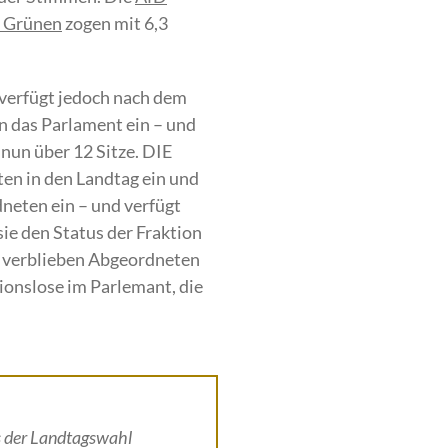
e Grünen
zogen mit 6,3
verfügt jedoch nach dem
n das Parlament ein – und
nun über 12 Sitze. DIE
en in den Landtag ein und
neten ein – und verfügt
ie den Status der Fraktion
ie verblieben Abgeordneten
ionslose im Parlemant, die
s der Landtagswahl