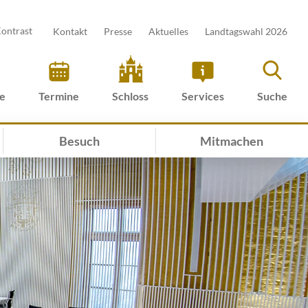
ontrast
Kontakt
Presse
Aktuelles
Landtagswahl 2026
ve
Termine
Schloss
Services
Suche
Besuch
Mitmachen