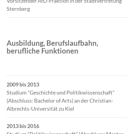
Vorsitzender AfD-Fraktion in der Stadtvertretung
Sternberg
Ausbildung, Berufslaufbahn,
berufliche Funktionen
Zeitraum
Tätigkeit
2009 bis 2013
Studium "Geschichte und Politikwissenschaft"
(Abschluss: Bachelor of Arts) an der Christian-
Albrechts-Universität zu Kiel
2013 bis 2016