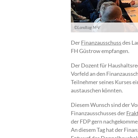
©Landtag M-V
Der
Finanzausschuss
des La
FH Güstrow empfangen.
Der Dozent für Haushaltsre
Vorfeld an den Finanzaussc
Teilnehmer seines Kurses e
austauschen könnten.
Diesem Wunsch sind der Vo
Finanzausschusses der
Frak
der FDP gern nachgekommen 
An diesem Tag hat der Finan