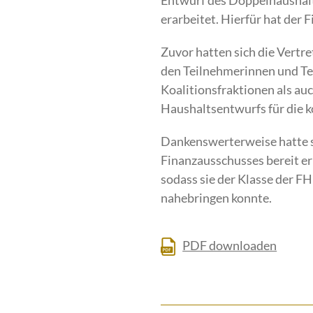
Entwurf des Doppelhaushal
erarbeitet. Hierfür hat de
Zuvor hatten sich die Vertr
den Teilnehmerinnen und T
Koalitionsfraktionen als au
Haushaltsentwurfs für die 
Dankenswerterweise hatte si
Finanzausschusses bereit er
sodass sie der Klasse der F
nahebringen konnte.
PDF downloaden