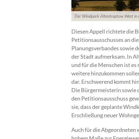
Der Windpark Altentreptow West in u
Diesen Appell richtete die 
Petitionsausschusses an di
Planungsverbandes sowie de
der Stadt aufmerksam. In Al
und für die Menschen ist e
weitere hinzukommen sollen.
dar. Erschwerend kommt hinz
Die Bürgermeisterin sowie d
den Petitionsausschuss gewan
sie, dass der geplante Wind
Erschließung neuer Wohngeb
Auch für die Abgeordneten w
hohem Maße zur Energiewend