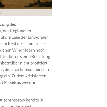
-V
tzung des
s, des Regionalen
uf die Lage der Einwohner
s im Rest des Landkreises
handenen Windrädern noch
hter bereits eine Belastung
etreiber nicht profitiert.
, der sich hilfesuchend an
ng ein. Zudem kritisierten
t Projekte, wie die
Altentreptow bereits in
tet, sondern auch