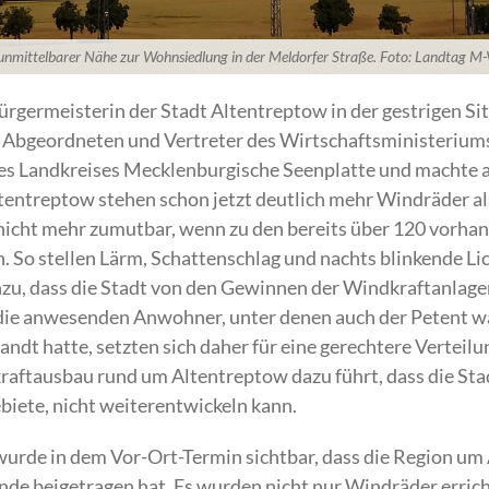
nmittelbarer Nähe zur Wohnsiedlung in der Meldorfer Straße. Foto: Landtag M
Bürgermeisterin der Stadt Altentreptow in der gestrigen Si
e Abgeordneten und Vertreter des Wirtschaftsministerium
s Landkreises Mecklenburgische Seenplatte und machte a
tentreptow stehen schon jetzt deutlich mehr Windräder al
s nicht mehr zumutbar, wenn zu den bereits über 120 vor
 So stellen Lärm, Schattenschlag und nachts blinkende Lic
u, dass die Stadt von den Gewinnen der Windkraftanlagenb
ie anwesenden Anwohner, unter denen auch der Petent war
dt hatte, setzten sich daher für eine gerechtere Verteilu
kraftausbau rund um Altentreptow dazu führt, dass die Stad
iete, nicht weiterentwickeln kann.
urde in dem Vor-Ort-Termin sichtbar, dass die Region um 
e beigetragen hat. Es wurden nicht nur Windräder errich