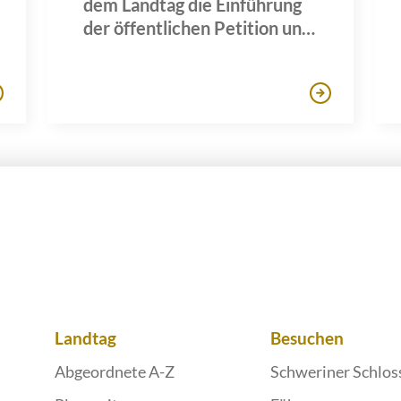
dem Landtag die Einführung
der öffentlichen Petition und
berät vier Petitionen mit
Behördenvertretern
Landtag
Besuchen
Abgeordnete A-Z
Schweriner Schlos