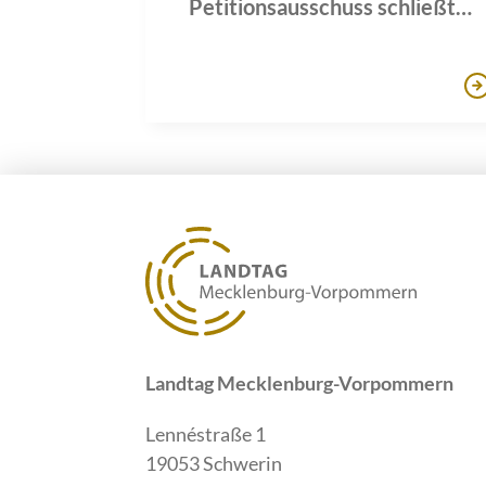
Petitionsausschuss schließt
zahlreiche Verfahren ab
Landtag Mecklenburg-Vorpommern
Lennéstraße 1
19053 Schwerin