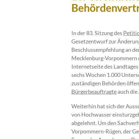
Behördenvert
In der 83. Sitzung des
Petiti
Gesetzentwurf zur Änderung
Beschlussempfehlung an den
Mecklenburg-Vorpommern die 
Internetseite des Landtages
sechs Wochen 1.000 Untersc
zuständigen Behörden öffen
Bürgerbeauftragte
auch die
Weiterhin hat sich der Aus
von Hochwasser einsturzgef
abgelehnt. Um den Sachverha
Vorpommern-Rügen, der Gem