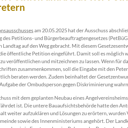
retern
onsausschusses
am 20.05.2025 hat der Ausschuss abschli
 des Petitions- und Bürgerbeauftragtengesetzes (PetBüG
 Landtag auf den Weg gebracht. Mit diesem Gesetzesentw
öffentliche Petition eingeführt. Damit soll es möglich we
 zu veröffentlichen und mitzeichnen zu lassen. Wenn für d
hriften zusammenkommen, soll die Eingabe mit den Peten
tlich beraten werden. Zudem beinhaltet der Gesetzentwurf
 Aufgabe der Ombudsperson gegen Diskriminierung wahr
schuss mit dem geplanten Neubau eines Angelvereinsheims 
ährdet ist. Die untere Bauaufsichtsbehörde hatte den An
lt weiter aufzuklären und Lösungen zu erörtern, wurden 
einde sowie des Innenministeriums angehört. Der Landk