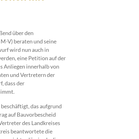
eßend über den
 M-V) beraten und seine
urf wird nun auch in
rden, eine Petition auf der
as Anliegen innerhalb von
ten und Vertretern der
, dass der
nimmt.
beschäftigt, das aufgrund
trag auf Bauvorbescheid
Vertreter des Landkreises
reis beantwortete die