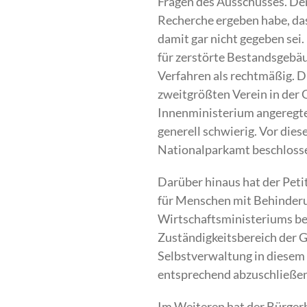
Fragen des Ausschusses. Dem
Recherche ergeben habe, da
damit gar nicht gegeben se
für zerstörte Bestandsgebäu
Verfahren als rechtmäßig. 
zweitgrößten Verein in der 
Innenministerium angeregte 
generell schwierig. Vor die
Nationalparkamt beschloss
Darüber hinaus hat der Pet
für Menschen mit Behinderu
Wirtschaftsministeriums ber
Zuständigkeitsbereich der G
Selbstverwaltung in diesem 
entsprechend abzuschließe
Im Weiteren hat der Bürger