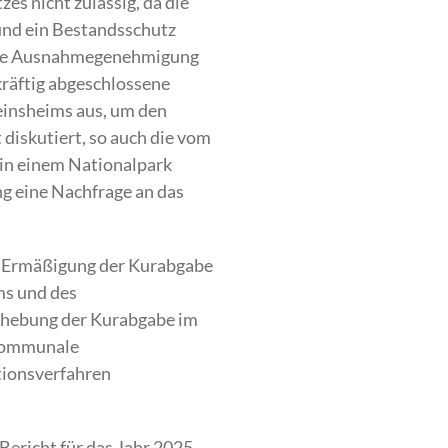
s nicht zulässig, da die
und ein Bestandsschutz
 eine Ausnahmegenehmigung
kräftig abgeschlossene
einsheims aus, um den
diskutiert, so auch die vom
 in einem Nationalpark
ng eine Nachfrage an das
w. Ermäßigung der Kurabgabe
ms und des
Erhebung der Kurabgabe im
 kommunale
itionsverfahren
ericht für das Jahr 2025