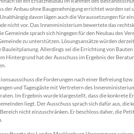
nach sei ein Ersatzneubau im Rahmen des Bestandsschutze
ss der Anbau ohne Baugenehmigung errichtet worden sei 
i. Unabhängig davon lägen auch die Voraussetzungen für
de nicht vor. Das Innenministerium bewertete das rechts
Die Gemeinde sprach sich hingegen für den Neubau des Ver
Gemeinde zu unterstützen. Lösungsansätze würden derzeit 
Bauleitplanung. Allerdings sei die Errichtung von Bauten
sem Hintergrund hat der Ausschuss im Ergebnis der Beratu
en.
itionsausschuss die Forderungen nach einer Befreiung bz
ngen und Tagesgäste mit Vertretern des Innenministeriu
aten. Im Ergebnis wurde klargestellt, dass die konkrete 
emeinden liegt. Der Ausschuss sprach sich dafür aus, die
Bereich nicht einzuschränken. Er beschloss daher, die Pet
n.
beauftragte des Landes Mecklenburg-Vorpommern seinen B