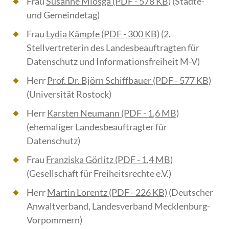
Frau
Susanne Miosga
(PDF - 578 KB)
(Städte-
und Gemeindetag)
Frau
Lydia Kämpfe
(PDF - 300 KB)
(2.
Stellvertreterin des Landesbeauftragten für
Datenschutz und Informationsfreiheit M-V)
Herr
Prof. Dr. Björn Schiffbauer
(PDF - 577 KB)
(Universität Rostock)
Herr
Karsten Neumann
(PDF - 1,6 MB)
(ehemaliger Landesbeauftragter für
Datenschutz)
Frau
Franziska Görlitz
(PDF - 1,4 MB)
(Gesellschaft für Freiheitsrechte e.V.)
Herr
Martin Lorentz
(PDF - 226 KB)
(Deutscher
Anwaltverband, Landesverband Mecklenburg-
Vorpommern)